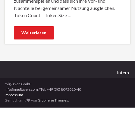
zusammenspielen und dass sich ihre Vor- und
Nachteile bei gemeinsamer Nutzung ausgleichen.
Token Count – Token Size …
Weiterlesen
Intern
migRaven GmbH
info@migRaven.com / Tel: +49 (30) 8095010-40
Impressum
Gemacht mit
von
Graphene Themes
.