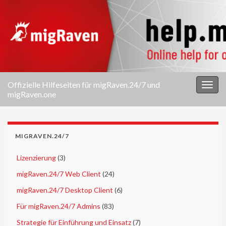
Offizielle Hilfeseiten für migRaven.24/7 und
Navi
migRaven.one
umsc
MIGRAVEN.24/7
►
Lizenzierung
(3)
►
migRaven.24/7 Web Client
(24)
►
migRaven.24/7 Desktop Client
(6)
►
Für migRaven.24/7 Admins
(83)
►
Strategie für Einführung und Einsatz
(7)