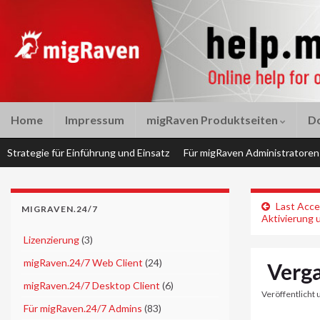
Home
Impressum
migRaven Produktseiten
D
Strategie für Einführung und Einsatz
Für migRaven Administratoren
Last Acce
MIGRAVEN.24/7
Aktivierung 
►
Lizenzierung
(3)
►
migRaven.24/7 Web Client
(24)
Verg
►
migRaven.24/7 Desktop Client
(6)
Veröffentlicht 
►
Für migRaven.24/7 Admins
(83)