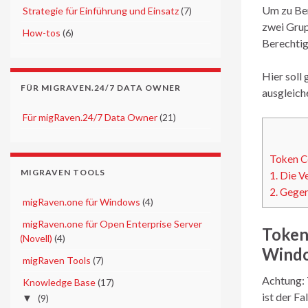
Um zu Ber
►
Strategie für Einführung und Einsatz
(7)
zwei Grup
►
How-tos
(6)
Berechti
Hier soll
FÜR MIGRAVEN.24/7 DATA OWNER
ausgleich
►
Für migRaven.24/7 Data Owner
(21)
Token C
MIGRAVEN TOOLS
1. Die 
2. Gegen
►
migRaven.one für Windows
(4)
►
migRaven.one für Open Enterprise Server
Token
(Novell)
(4)
Wind
►
migRaven Tools
(7)
Achtung: 
▼
Knowledge Base
(17)
ist der Fa
▼
(9)