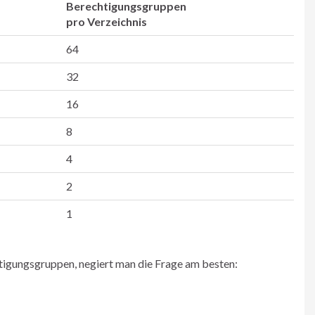
Berechtigungsgruppen
pro Verzeichnis
64
32
16
8
4
2
1
tigungsgruppen, negiert man die Frage am besten: