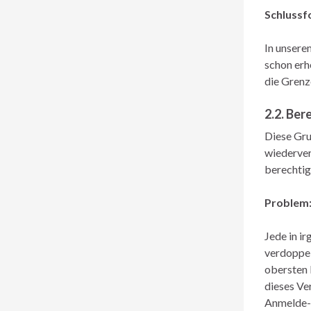
Schlussf
In unsere
schon erh
die Grenz
2.2. Be
Diese Gru
wiederver
berechtig
Problem
Jede in i
verdoppel
obersten 
dieses Ve
Anmelde-T