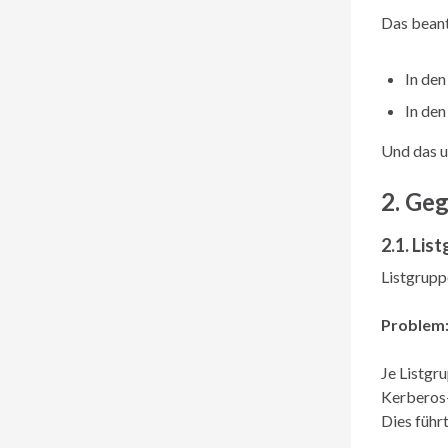
Das beant
In den
In de
Und das u
2. Ge
2.1. Lis
Listgrupp
Problem
Je Listgr
Kerberos-
Dies führ