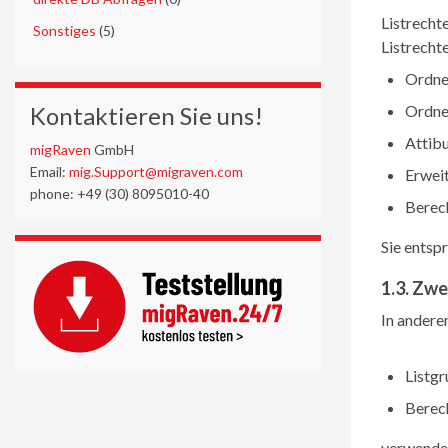
Listrecht
►
Sonstiges
(5)
Listrecht
Ordne
Kontaktieren Sie uns!
Ordner
Attibu
migRaven
GmbH
Email:
mig.Support@migraven.com
Erweit
phone: +49 (30) 8095010-40
Berec
Sie entsp
1.3. Zw
In andere
Listg
Berec
verwendet