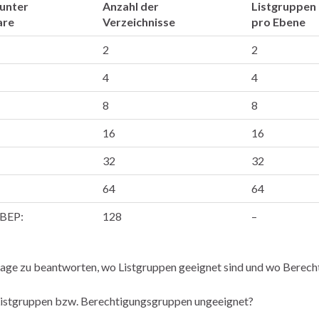
unter
Anzahl der
Listgruppen
are
Verzeichnisse
pro Ebene
2
2
4
4
8
8
16
16
32
32
64
64
 BEP:
128
–
age zu beantworten, wo Listgruppen geeignet sind und wo Berech
istgruppen bzw. Berechtigungsgruppen ungeeignet?