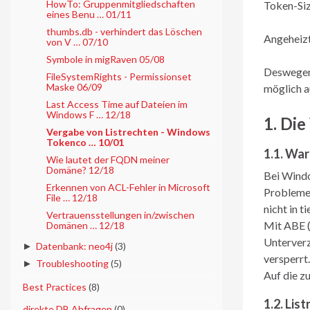
HowTo: Gruppenmitgliedschaften
Token-Siz
eines Benu … 01/11
thumbs.db - verhindert das Löschen
Angeheizt
von V … 07/10
Symbole in migRaven 05/08
Deswegen 
FileSystemRights - Permissionset
Maske 06/09
möglich a
Last Access Time auf Dateien im
Windows F … 12/18
1. Di
Vergabe von Listrechten - Windows
Tokenco … 10/01
1.1. Wa
Wie lautet der FQDN meiner
Domäne? 12/18
Bei Windo
Erkennen von ACL-Fehler in Microsoft
Probleme 
File … 12/18
nicht in t
Vertrauensstellungen in/zwischen
Mit ABE (
Domänen … 12/18
Unterverz
►
Datenbank: neo4j
(3)
versperrt.
►
Troubleshooting
(5)
Auf die z
►
Best Practices
(8)
1.2. Lis
►
direkte DB Abfragen
(0)