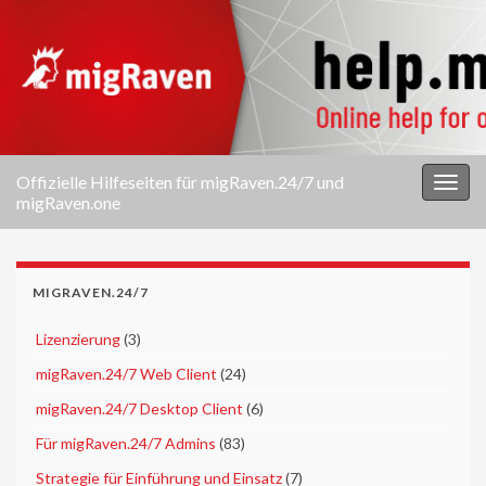
Offizielle Hilfeseiten für migRaven.24/7 und
Navi
migRaven.one
umsc
MIGRAVEN.24/7
►
Lizenzierung
(3)
►
migRaven.24/7 Web Client
(24)
►
migRaven.24/7 Desktop Client
(6)
►
Für migRaven.24/7 Admins
(83)
►
Strategie für Einführung und Einsatz
(7)