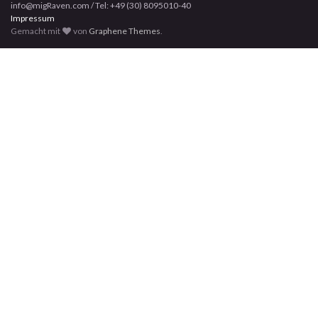
info@migRaven.com / Tel: +49 (30) 8095010-40
Impressum
Gemacht mit
von
Graphene Themes
.