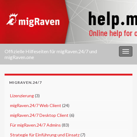
Offizielle Hilfeseiten für migRaven.24/7 und
Navi
migRaven.one
umsc
MIGRAVEN.24/7
►
Lizenzierung
(3)
►
migRaven.24/7 Web Client
(24)
►
migRaven.24/7 Desktop Client
(6)
►
Für migRaven.24/7 Admins
(83)
►
Strategie für Einführung und Einsatz
(7)