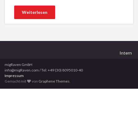
Weiterlesen
Intern
migRaven GmbH
info@migRaven.com / Tel: +49 (30) 8095010-40
Impressum
Gemacht mit
von
Graphene Themes
.