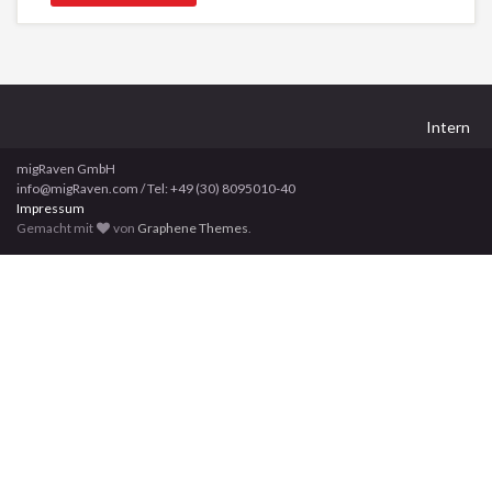
Intern
migRaven GmbH
info@migRaven.com / Tel: +49 (30) 8095010-40
Impressum
Gemacht mit
von
Graphene Themes
.