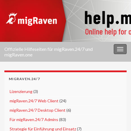
Offizielle Hilfeseiten für migRaven.24/7 und
Navi
migRaven.one
umsc
MIGRAVEN.24/7
►
Lizenzierung
(3)
►
migRaven.24/7 Web Client
(24)
►
migRaven.24/7 Desktop Client
(6)
►
Für migRaven.24/7 Admins
(83)
►
Strategie für Einführung und Einsatz
(7)