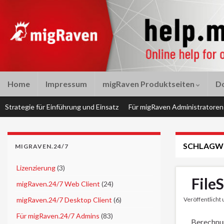
Home
Impressum
migRaven Produktseiten
D
Strategie für Einführung und Einsatz
Für migRaven Administratoren
SCHLAGW
MIGRAVEN.24/7
►
Lizenzierung
(3)
File
►
migRaven.24/7 Web Client
(24)
►
migRaven.24/7 Desktop Client
(6)
Veröffentlicht
►
Für migRaven.24/7 Admins
(83)
Berechnun