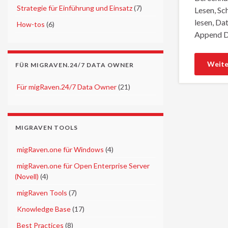
►
Strategie für Einführung und Einsatz
(7)
Lesen, Sc
lesen, Da
►
How-tos
(6)
Append D
Weite
FÜR MIGRAVEN.24/7 DATA OWNER
►
Für migRaven.24/7 Data Owner
(21)
MIGRAVEN TOOLS
►
migRaven.one für Windows
(4)
►
migRaven.one für Open Enterprise Server
(Novell)
(4)
►
migRaven Tools
(7)
►
Knowledge Base
(17)
►
Best Practices
(8)