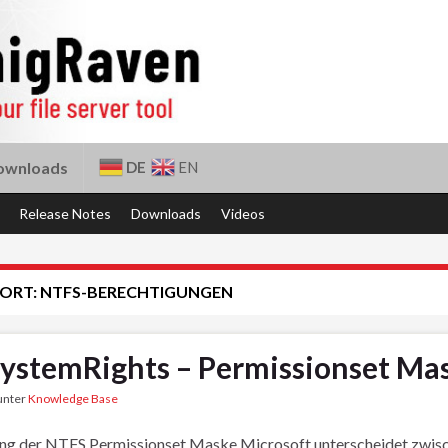
DE
EN
ownloads
Release Notes
Downloads
Videos
ORT:
NTFS-BERECHTIGUNGEN
SystemRights – Permissionset Ma
 unter
Knowledge Base
g der NTFS Permissionset Maske Microsoft unterscheidet zwische