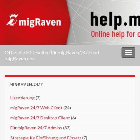
Offizielle Hilfeseiten für migRaven.24/7 und
Navi
migRaven.one
umsc
MIGRAVEN.24/7
►
Lizenzierung
(3)
►
migRaven.24/7 Web Client
(24)
►
migRaven.24/7 Desktop Client
(6)
►
Für migRaven.24/7 Admins
(83)
►
Strategie für Einführung und Einsatz
(7)