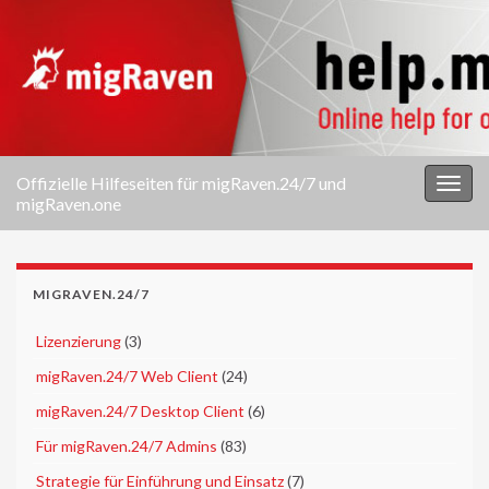
Offizielle Hilfeseiten für migRaven.24/7 und
Navi
migRaven.one
umsc
MIGRAVEN.24/7
►
Lizenzierung
(3)
►
migRaven.24/7 Web Client
(24)
►
migRaven.24/7 Desktop Client
(6)
►
Für migRaven.24/7 Admins
(83)
►
Strategie für Einführung und Einsatz
(7)