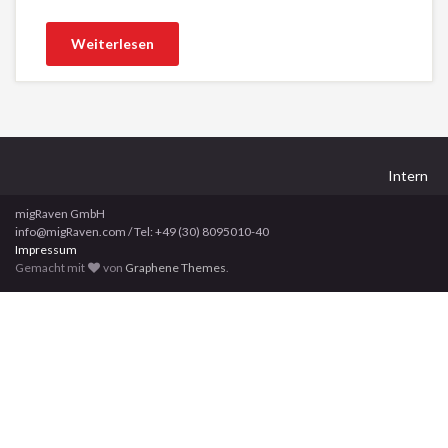
Weiterlesen
Intern
migRaven GmbH
info@migRaven.com / Tel: +49 (30) 8095010-40
Impressum
Gemacht mit
von
Graphene Themes
.