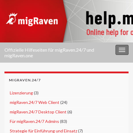
Offizielle Hilfeseiten für migRaven.24/7 und
Navi
migRaven.one
umsc
MIGRAVEN.24/7
►
Lizenzierung
(3)
►
migRaven.24/7 Web Client
(24)
►
migRaven.24/7 Desktop Client
(6)
►
Für migRaven.24/7 Admins
(83)
►
Strategie für Einführung und Einsatz
(7)