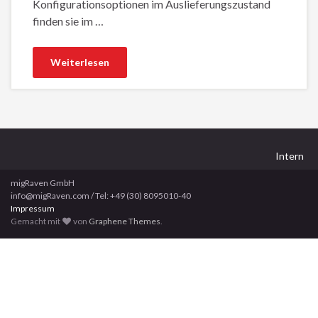
Konfigurationsoptionen im Auslieferungszustand
finden sie im …
Weiterlesen
Intern
migRaven GmbH
info@migRaven.com / Tel: +49 (30) 8095010-40
Impressum
Gemacht mit
von
Graphene Themes
.