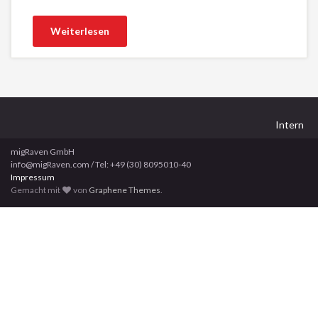
Weiterlesen
Intern
migRaven GmbH
info@migRaven.com / Tel: +49 (30) 8095010-40
Impressum
Gemacht mit
von
Graphene Themes
.