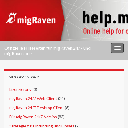
Offizielle Hilfeseiten für migRaven.24/7 und
Navi
migRaven.one
umsc
MIGRAVEN.24/7
►
Lizenzierung
(3)
►
migRaven.24/7 Web Client
(24)
►
migRaven.24/7 Desktop Client
(6)
►
Für migRaven.24/7 Admins
(83)
►
Strategie für Einführung und Einsatz
(7)