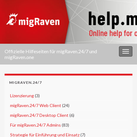
Offizielle Hilfeseiten für migRaven.24/7 und
Navi
migRaven.one
umsc
MIGRAVEN.24/7
►
Lizenzierung
(3)
►
migRaven.24/7 Web Client
(24)
►
migRaven.24/7 Desktop Client
(6)
►
Für migRaven.24/7 Admins
(83)
►
Strategie für Einführung und Einsatz
(7)