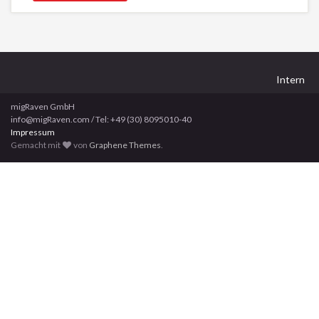
Intern
migRaven GmbH
info@migRaven.com / Tel: +49 (30) 8095010-40
Impressum
Gemacht mit
von
Graphene Themes
.