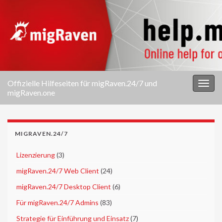
Offizielle Hilfeseiten für migRaven.24/7 und
Navi
migRaven.one
umsc
MIGRAVEN.24/7
►
Lizenzierung
(3)
►
migRaven.24/7 Web Client
(24)
►
migRaven.24/7 Desktop Client
(6)
►
Für migRaven.24/7 Admins
(83)
►
Strategie für Einführung und Einsatz
(7)