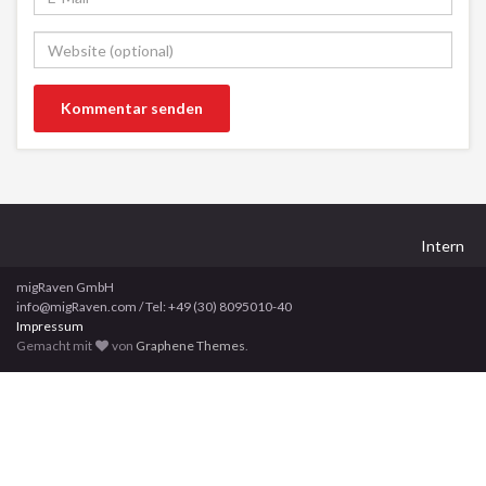
Intern
migRaven GmbH
info@migRaven.com / Tel: +49 (30) 8095010-40
Impressum
Gemacht mit
von
Graphene Themes
.