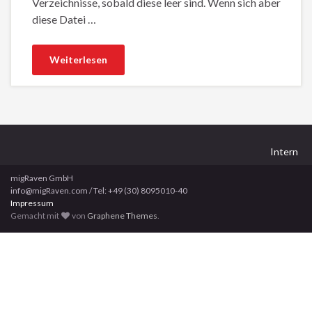
Verzeichnisse, sobald diese leer sind. Wenn sich aber
diese Datei …
Weiterlesen
Intern
migRaven GmbH
info@migRaven.com / Tel: +49 (30) 8095010-40
Impressum
Gemacht mit
von
Graphene Themes
.