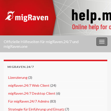
Offizielle Hilfeseiten für migRaven.24/7 und
Navi
migRaven.one
umsc
MIGRAVEN.24/7
►
Lizenzierung
(3)
►
migRaven.24/7 Web Client
(24)
►
migRaven.24/7 Desktop Client
(6)
►
Für migRaven.24/7 Admins
(83)
►
Strategie für Einführung und Einsatz
(7)