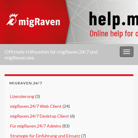
Offizielle Hilfeseiten für migRaven.24/7 und
Navi
migRaven.one
umsc
MIGRAVEN.24/7
►
Lizenzierung
(3)
►
migRaven.24/7 Web Client
(24)
►
migRaven.24/7 Desktop Client
(6)
►
Für migRaven.24/7 Admins
(83)
►
Strategie für Einführung und Einsatz
(7)