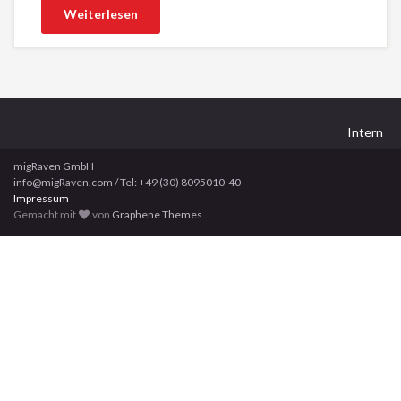
Weiterlesen
Intern
migRaven GmbH
info@migRaven.com / Tel: +49 (30) 8095010-40
Impressum
Gemacht mit
von
Graphene Themes
.