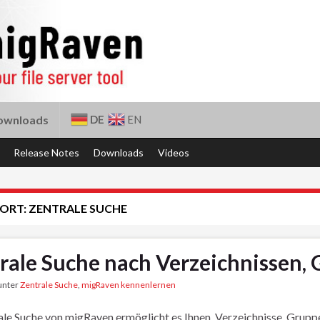
DE
EN
ownloads
Release Notes
Downloads
Videos
ORT:
ZENTRALE SUCHE
rale Suche nach Verzeichnissen,
 unter
Zentrale Suche
,
migRaven kennenlernen
ale Suche von migRaven ermöglicht es Ihnen, Verzeichnisse, Gruppe