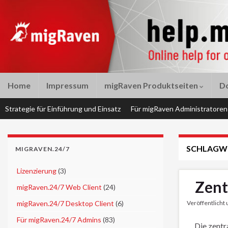
Home
Impressum
migRaven Produktseiten
D
Strategie für Einführung und Einsatz
Für migRaven Administratoren
SCHLAGW
MIGRAVEN.24/7
►
Lizenzierung
(3)
Zent
►
migRaven.24/7 Web Client
(24)
►
migRaven.24/7 Desktop Client
(6)
Veröffentlicht
►
Für migRaven.24/7 Admins
(83)
Die zentr