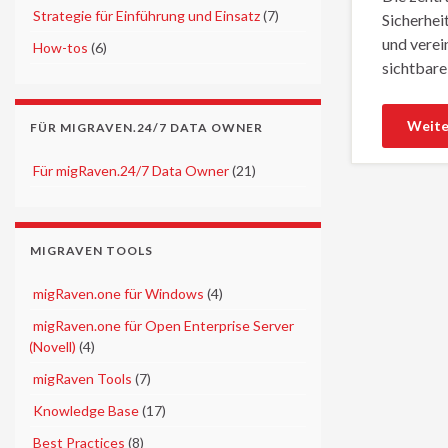
►
Strategie für Einführung und Einsatz
(7)
Sicherhei
und verei
►
How-tos
(6)
sichtbar
Weite
FÜR MIGRAVEN.24/7 DATA OWNER
►
Für migRaven.24/7 Data Owner
(21)
MIGRAVEN TOOLS
►
migRaven.one für Windows
(4)
►
migRaven.one für Open Enterprise Server
(Novell)
(4)
►
migRaven Tools
(7)
►
Knowledge Base
(17)
►
Best Practices
(8)