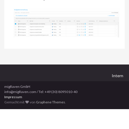
Intern
migRaven GmbH
info@migRaven.com / Tel: +49 (30) 8095010-40
Impressum
Gemacht mit
von
Graphene Themes
.