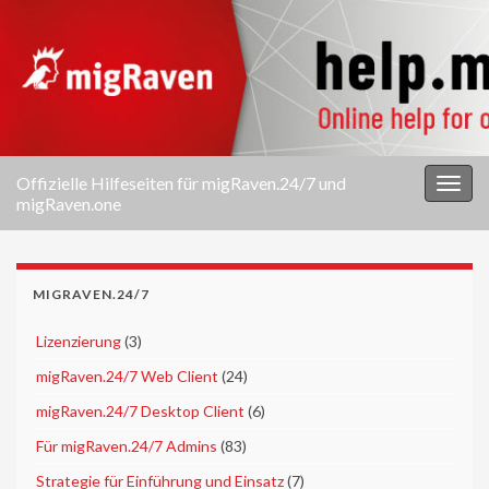
Offizielle Hilfeseiten für migRaven.24/7 und
Navi
migRaven.one
umsc
MIGRAVEN.24/7
►
Lizenzierung
(3)
►
migRaven.24/7 Web Client
(24)
►
migRaven.24/7 Desktop Client
(6)
►
Für migRaven.24/7 Admins
(83)
►
Strategie für Einführung und Einsatz
(7)