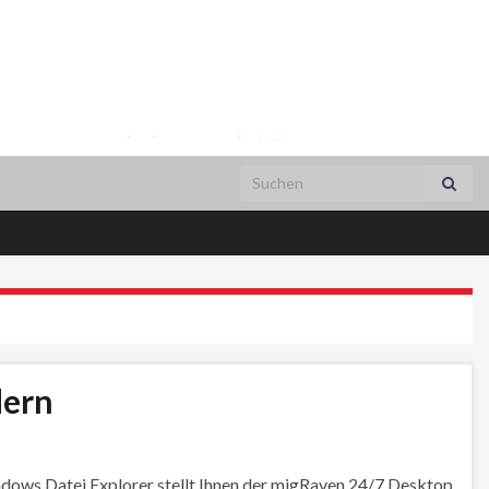
Search for:
dern
ndows Datei Explorer stellt Ihnen der migRaven.24/7 Desktop