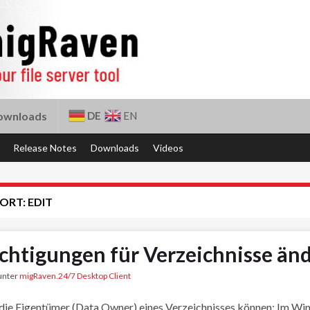
DE
EN
ownloads
Release Notes
Downloads
Videos
ORT:
EDIT
chtigungen für Verzeichnisse än
 unter
migRaven.24/7 Desktop Client
die Eigentümer (Data Owner) eines Verzeichnisses können: Im Wi