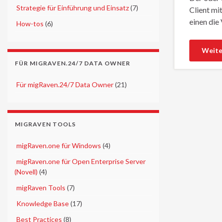
►
Strategie für Einführung und Einsatz
(7)
Client mi
einen die
►
How-tos
(6)
Weite
FÜR MIGRAVEN.24/7 DATA OWNER
►
Für migRaven.24/7 Data Owner
(21)
MIGRAVEN TOOLS
►
migRaven.one für Windows
(4)
►
migRaven.one für Open Enterprise Server
(Novell)
(4)
►
migRaven Tools
(7)
►
Knowledge Base
(17)
►
Best Practices
(8)