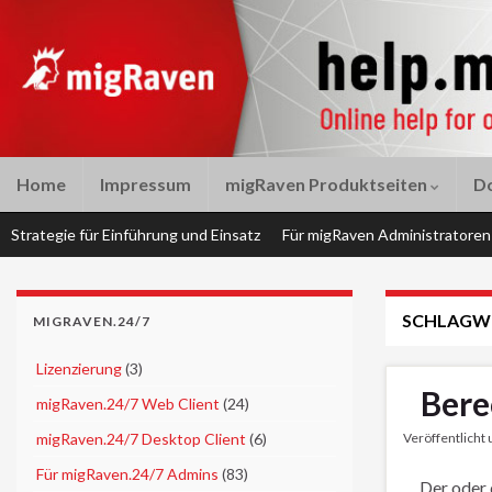
Home
Impressum
migRaven Produktseiten
D
Strategie für Einführung und Einsatz
Für migRaven Administratoren
SCHLAGW
MIGRAVEN.24/7
►
Lizenzierung
(3)
Bere
►
migRaven.24/7 Web Client
(24)
►
migRaven.24/7 Desktop Client
(6)
Veröffentlicht
►
Für migRaven.24/7 Admins
(83)
Der oder 