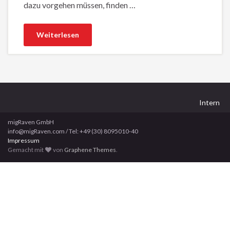
dazu vorgehen müssen, finden …
Weiterlesen
Intern
migRaven GmbH
info@migRaven.com / Tel: +49 (30) 8095010-40
Impressum
Gemacht mit
von
Graphene Themes
.