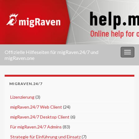
Offizielle Hilfeseiten für migRaven.24/7 und
Navi
migRaven.one
umsc
MIGRAVEN.24/7
►
Lizenzierung
(3)
►
migRaven.24/7 Web Client
(24)
►
migRaven.24/7 Desktop Client
(6)
►
Für migRaven.24/7 Admins
(83)
►
Strategie für Einführung und Einsatz
(7)