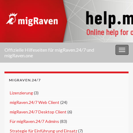
Offizielle Hilfeseiten für migRaven.24/7 und
Navi
migRaven.one
umsc
MIGRAVEN.24/7
►
Lizenzierung
(3)
►
migRaven.24/7 Web Client
(24)
►
migRaven.24/7 Desktop Client
(6)
►
Für migRaven.24/7 Admins
(83)
►
Strategie für Einführung und Einsatz
(7)