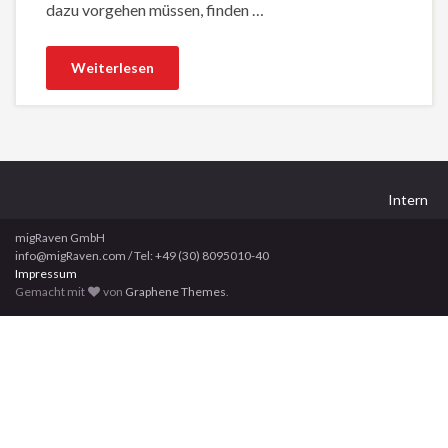
dazu vorgehen müssen, finden …
Weiterlesen
Intern
migRaven GmbH
info@migRaven.com / Tel: +49 (30) 8095010-40
Impressum
Gemacht mit
von
Graphene Themes
.