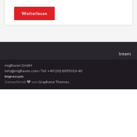
Weiterlesen
Intern
migRaven GmbH
info@migRaven.com / Tel: +49 (30) 8095010-40
Impressum
Gemacht mit
von
Graphene Themes
.