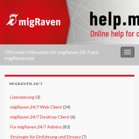
Offizielle Hilfeseiten für migRaven.24/7 und
Navi
migRaven.one
umsc
MIGRAVEN.24/7
►
Lizenzierung
(3)
►
migRaven.24/7 Web Client
(24)
►
migRaven.24/7 Desktop Client
(6)
►
Für migRaven.24/7 Admins
(83)
►
Strategie für Einführung und Einsatz
(7)