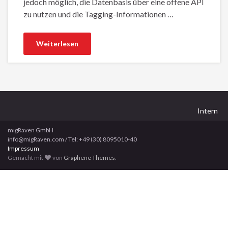
jedoch möglich, die Datenbasis über eine offene API
zu nutzen und die Tagging-Informationen …
Weiterlesen
Intern
migRaven GmbH
info@migRaven.com / Tel: +49 (30) 8095010-40
Impressum
Gemacht mit
von
Graphene Themes
.