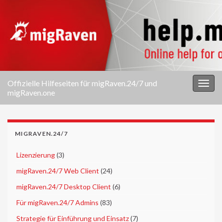
Offizielle Hilfeseiten für migRaven.24/7 und
Navi
migRaven.one
umsc
MIGRAVEN.24/7
►
Lizenzierung
(3)
►
migRaven.24/7 Web Client
(24)
►
migRaven.24/7 Desktop Client
(6)
►
Für migRaven.24/7 Admins
(83)
►
Strategie für Einführung und Einsatz
(7)