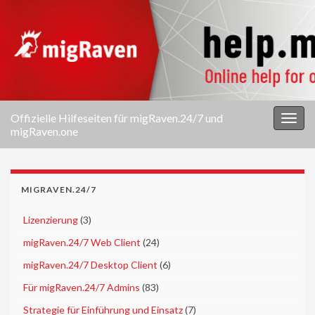
Offizielle Hilfeseiten für migRaven.24/7 und
Navi
migRaven.one
umsc
MIGRAVEN.24/7
►
Lizenzierung
(3)
►
migRaven.24/7 Web Client
(24)
►
migRaven.24/7 Desktop Client
(6)
►
Für migRaven.24/7 Admins
(83)
►
Strategie für Einführung und Einsatz
(7)