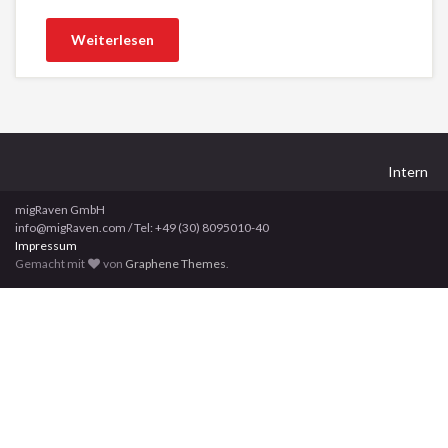
Weiterlesen
Intern
migRaven GmbH
info@migRaven.com / Tel: +49 (30) 8095010-40
Impressum
Gemacht mit
von
Graphene Themes
.