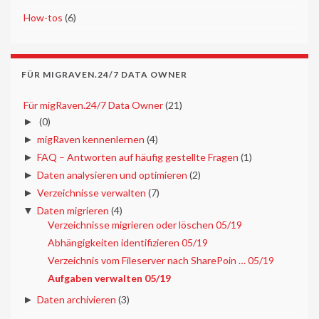
►
How-tos
(6)
FÜR MIGRAVEN.24/7 DATA OWNER
▼
Für migRaven.24/7 Data Owner
(21)
►
(0)
►
migRaven kennenlernen
(4)
►
FAQ – Antworten auf häufig gestellte Fragen
(1)
►
Daten analysieren und optimieren
(2)
►
Verzeichnisse verwalten
(7)
▼
Daten migrieren
(4)
Verzeichnisse migrieren oder löschen 05/19
Abhängigkeiten identifizieren 05/19
Verzeichnis vom Fileserver nach SharePoin … 05/19
Aufgaben verwalten 05/19
►
Daten archivieren
(3)