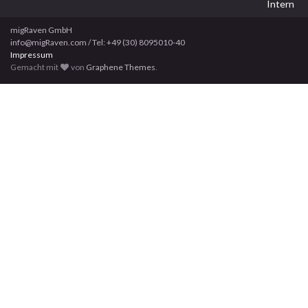
Intern
migRaven GmbH
info@migRaven.com / Tel: +49 (30) 8095010-40
Impressum
Gemacht mit
von
Graphene Themes
.