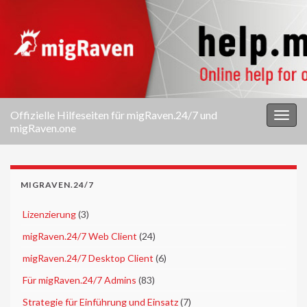
Offizielle Hilfeseiten für migRaven.24/7 und
Navi
migRaven.one
umsc
MIGRAVEN.24/7
►
Lizenzierung
(3)
►
migRaven.24/7 Web Client
(24)
►
migRaven.24/7 Desktop Client
(6)
►
Für migRaven.24/7 Admins
(83)
►
Strategie für Einführung und Einsatz
(7)