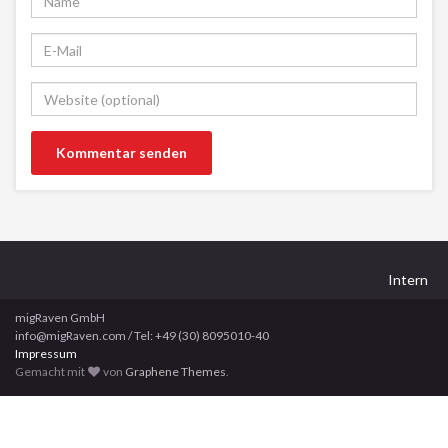
Intern
migRaven GmbH
info@migRaven.com / Tel: +49 (30) 8095010-40
Impressum
Gemacht mit
von
Graphene Themes
.