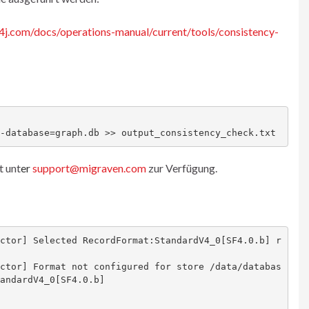
o4j.com/docs/operations-manual/current/tools/consistency-
-database=graph.db >> output_consistency_check.txt
t unt
er
support@migraven.com
zur Verfügung.
ctor] Selected RecordFormat:StandardV4_0[SF4.0.b] r
ctor] Format not configured for store /data/databas
andardV4_0[SF4.0.b]
