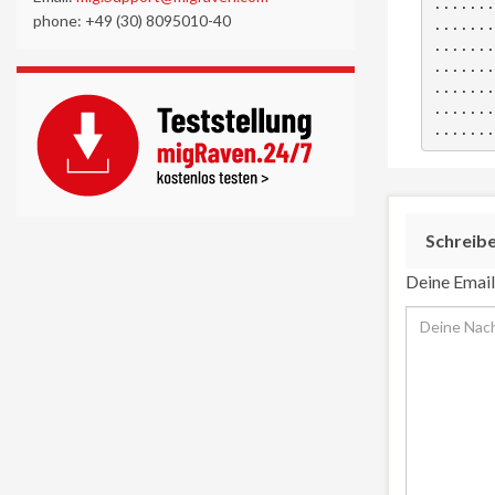
.......
phone: +49 (30) 8095010-40
.......
.......
.......
.......
.......
.......
Schreib
Deine Email