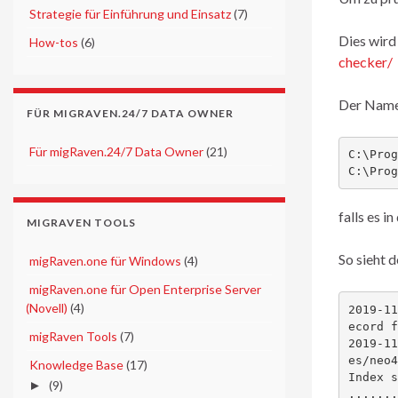
►
Strategie für Einführung und Einsatz
(7)
Dies wird 
►
How-tos
(6)
checker/
Der Name 
FÜR MIGRAVEN.24/7 DATA OWNER
►
Für migRaven.24/7 Data Owner
(21)
C:\Prog
C:\Prog
falls es i
MIGRAVEN TOOLS
So sieht d
►
migRaven.one für Windows
(4)
►
migRaven.one für Open Enterprise Server
(Novell)
(4)
2019-11
ecord f
►
migRaven Tools
(7)
2019-11
es/neo4
▼
Knowledge Base
(17)
Index s
►
(9)
.......