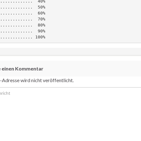
.............  40%

.............  50%

.............  60%

.............  70%

.............  80%

.............  90%

............. 100%
e einen Kommentar
-Adresse wird nicht veröffentlicht.