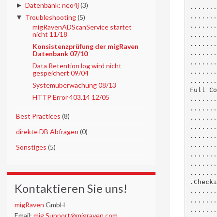
►
Datenbank: neo4j
(3)
.......
.......
▼
Troubleshooting
(5)
.......
migRavenADScanService startet
nicht 11/18
.......
.......
Konsistenzprüfung der migRaven
Datenbank 07/10
.......
.......
Data Retention log wird nicht
.......
gespeichert 09/04
.......
Systemüberwachung 08/13
Full Co
HTTP Error 403.14 12/05
.......
.......
►
Best Practices
(8)
.......
.......
►
direkte DB Abfragen
(0)
.......
.......
►
Sonstiges
(5)
.......
.......
.......
.Checki
Kontaktieren Sie uns!
.......
.......
migRaven
GmbH
.......
Email:
mig.Support@migraven.com