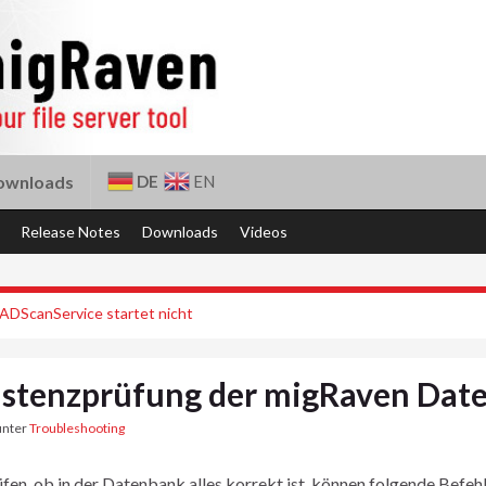
DE
EN
ownloads
Release Notes
Downloads
Videos
DScanService startet nicht
istenzprüfung der migRaven Dat
unter
Troubleshooting
fen, ob in der Datenbank alles korrekt ist, können folgende Befeh