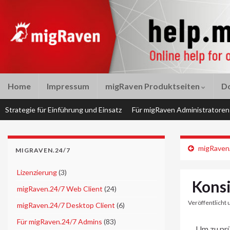
Home
Impressum
migRaven Produktseiten
D
Strategie für Einführung und Einsatz
Für migRaven Administratoren
migRavenA
MIGRAVEN.24/7
►
Lizenzierung
(3)
Kons
►
migRaven.24/7 Web Client
(24)
Veröffentlicht 
►
migRaven.24/7 Desktop Client
(6)
►
Für migRaven.24/7 Admins
(83)
Um zu prü