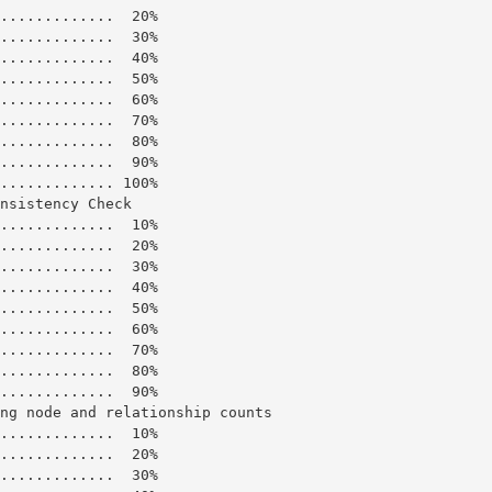
.............  20%

.............  30%

.............  40%

.............  50%

.............  60%

.............  70%

.............  80%

.............  90%

............. 100%

nsistency Check

.............  10%

.............  20%

.............  30%

.............  40%

.............  50%

.............  60%

.............  70%

.............  80%

.............  90%

ng node and relationship counts

.............  10%

.............  20%

.............  30%
