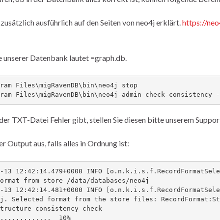
zusätzlich ausführlich auf den Seiten von neo4j erklärt.
https://ne
unserer Datenbank lautet =graph.db.
ram Files\migRavenDB\bin\neo4j stop

ram Files\migRavenDB\bin\neo4j-admin check-consistency -
n der TXT-Datei Fehler gibt, stellen Sie diesen bitte unserem Suppor
er Output aus, falls alles in Ordnung ist:
-13 12:42:14.479+0000 INFO [o.n.k.i.s.f.RecordFormatSele
ormat from store /data/databases/neo4j

-13 12:42:14.481+0000 INFO [o.n.k.i.s.f.RecordFormatSele
j. Selected format from the store files: RecordFormat:St
tructure consistency check

.............  10%
