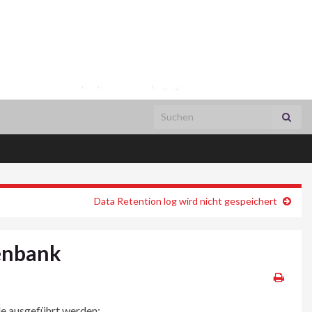
Search for:
Data Retention log wird nicht gespeichert
enbank
le ausgeführt werden: