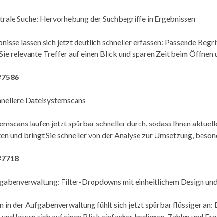
rale Suche: Hervorhebung der Suchbegriffe in Ergebnissen
nisse lassen sich jetzt deutlich schneller erfassen: Passende Begr
Sie relevante Treffer auf einen Blick und sparen Zeit beim Öffnen 
#7586
hnellere Dateisystemscans
emscans laufen jetzt spürbar schneller durch, sodass Ihnen aktuel
en und bringt Sie schneller von der Analyse zur Umsetzung, bes
#7718
abenverwaltung: Filter-Dropdowns mit einheitlichem Design und
rn in der Aufgabenverwaltung fühlt sich jetzt spürbar flüssiger an
und lassen sich auf einen Blick einfacher bedienen. Zahlen und Erg