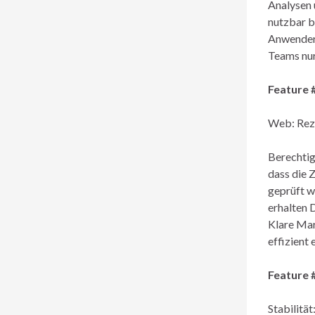
Analysen 
nutzbar bl
Anwender 
Teams nur
Feature 
Web: Reze
Berechtig
dass die 
geprüft w
erhalten 
Klare Mar
effizient 
Feature 
Stabilitä