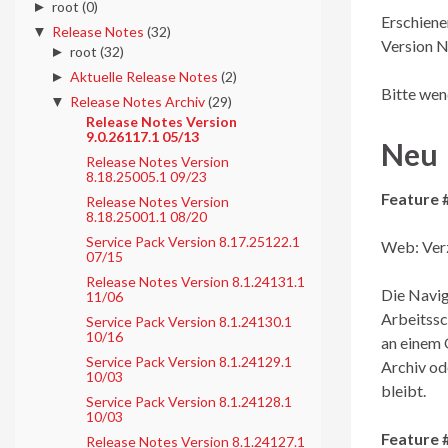
►
root
(0)
Erschiene
▼
Release Notes
(32)
Version N
►
root
(32)
►
Aktuelle Release Notes
(2)
Bitte wen
▼
Release Notes Archiv
(29)
Release Notes Version
9.0.26117.1 05/13
Neu
Release Notes Version
8.18.25005.1 09/23
Feature 
Release Notes Version
8.18.25001.1 08/20
Service Pack Version 8.17.25122.1
Web: Verz
07/15
Release Notes Version 8.1.24131.1
Die Navig
11/06
Arbeitssc
Service Pack Version 8.1.24130.1
10/16
an einem 
Service Pack Version 8.1.24129.1
Archiv od
10/03
bleibt.
Service Pack Version 8.1.24128.1
10/03
Feature 
Release Notes Version 8.1.24127.1