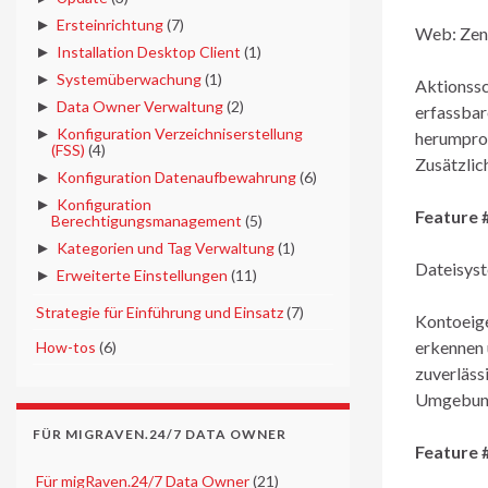
►
Ersteinrichtung
(7)
Web: Zent
►
Installation Desktop Client
(1)
►
Systemüberwachung
(1)
Aktionssc
►
Data Owner Verwaltung
(2)
erfassbar
►
Konfiguration Verzeichniserstellung
herumprob
(FSS)
(4)
Zusätzlic
►
Konfiguration Datenaufbewahrung
(6)
►
Konfiguration
Feature 
Berechtigungsmanagement
(5)
►
Kategorien und Tag Verwaltung
(1)
Dateisyst
►
Erweiterte Einstellungen
(11)
►
Strategie für Einführung und Einsatz
(7)
Kontoeige
erkennen 
►
How-tos
(6)
zuverläss
Umgebunge
FÜR MIGRAVEN.24/7 DATA OWNER
Feature 
►
Für migRaven.24/7 Data Owner
(21)