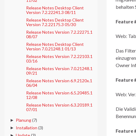
11/02
behalten 
Release Notes Desktop Client
Version 7.2.22241.3 08/11
Release Notes Desktop Client
Feature 
Version 7.2.22175.3 05/30
Release Notes Version 7.2.22271.1
Web: Tabe
08/07
Release Notes Desktop Client
Version 7.0.21248.1 01/13
Das Filte
Release Notes Version 7.2.22103.1
einzugren
03/16
Owner Inf
Release Notes Version 7.0.21248.1
09/21
Feature 
Release Notes Version 6.9.2120x.1
06/04
Release Notes Version 6.5.20485.1
Web: Verz
12/08
Release Notes Version 6.3.20189.1
Die Valid
07/01
Benennung
►
Planung
(7)
►
Installation
(3)
Feature 
►
Update
(3)