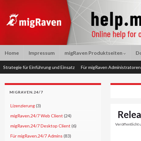
Home
Impressum
migRaven Produktseiten
D
Strategie für Einführung und Einsatz
Für migRaven Administratoren
MIGRAVEN.24/7
►
Lizenzierung
(3)
Relea
►
migRaven.24/7 Web Client
(24)
Veröffentlicht 
►
migRaven.24/7 Desktop Client
(6)
▼
Für migRaven.24/7 Admins
(83)