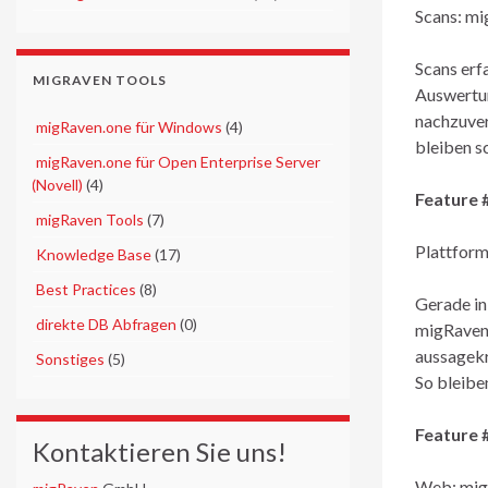
Scans: mi
Scans erf
MIGRAVEN TOOLS
Auswertun
nachzuver
►
migRaven.one für Windows
(4)
bleiben s
►
migRaven.one für Open Enterprise Server
(Novell)
(4)
Feature 
►
migRaven Tools
(7)
Plattform
►
Knowledge Base
(17)
►
Best Practices
(8)
Gerade in
►
direkte DB Abfragen
(0)
migRaven 
aussagekr
►
Sonstiges
(5)
So bleibe
Feature 
Kontaktieren Sie uns!
Web: migR