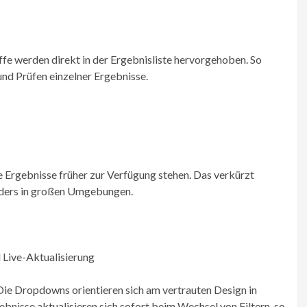
iffe werden direkt in der Ergebnisliste hervorgehoben. So
und Prüfen einzelner Ergebnisse.
le Ergebnisse früher zur Verfügung stehen. Das verkürzt
onders in großen Umgebungen.
 Live-Aktualisierung
: Die Dropdowns orientieren sich am vertrauten Design in
ebnisse aktualisieren sich sofort beim Wechsel von Filtern, so