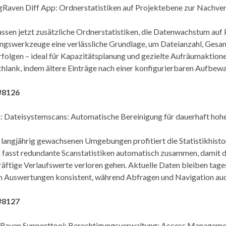
gRaven Diff App: Ordnerstatistiken auf Projektebene zur Nachv
assen jetzt zusätzliche Ordnerstatistiken, die Datenwachstum auf
gswerkzeuge eine verlässliche Grundlage, um Dateianzahl, Gesa
folgen – ideal für Kapazitätsplanung und gezielte Aufräumaktione
chlank, indem ältere Einträge nach einer konfigurierbaren Aufbew
#8126
: Dateisystemscans: Automatische Bereinigung für dauerhaft ho
 langjährig gewachsenen Umgebungen profitiert die Statistikhisto
fasst redundante Scanstatistiken automatisch zusammen, damit die
äftige Verlaufswerte verloren gehen. Aktuelle Daten bleiben tage
n Auswertungen konsistent, während Abfragen und Navigation auch
#8127
aven Supporttool: Berechtigungsverwaltung: Access Management 