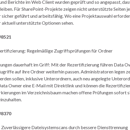
und Berichte im Web Client wurden geprüft und so angepasst, dass
eiben. Für SharePoint-Projekte zeigen nicht unterstützte Seiten jet
sicher geführt und arbeitsfähig. Wo eine Projektauswahl erforder
 aktuell unterstützte Optionen sehen.
#8521
rtifizierung: Regelmäßige Zugriffsprüfungen für Ordner
ungen dauerhaft im Griff: Mit der Rezertifizierung führen Data O
Zugriffe auf ihre Ordner weiterhin passen. Administratoren legen z
erden sollen, inklusive Unterordnern, auch neu angelegte Unterordn
Data Owner eine E-Mail mit Direktlink und können die Rezertifizie
kierungen im Verzeichnisbaum machen offene Prüfungen sofort sic
einzuhalten.
#8370
t: Zuverlässigere Dateisystemscans durch bessere Diensttrennung