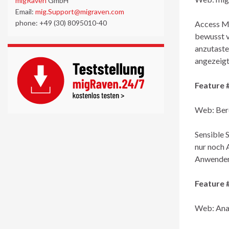
migRaven
GmbH
Email:
mig.Support@migraven.com
phone: +49 (30) 8095010-40
Access Ma
bewusst v
anzutaste
angezeigt
Feature 
Web: Bere
Sensible 
nur noch 
Anwender 
Feature 
Web: Anal